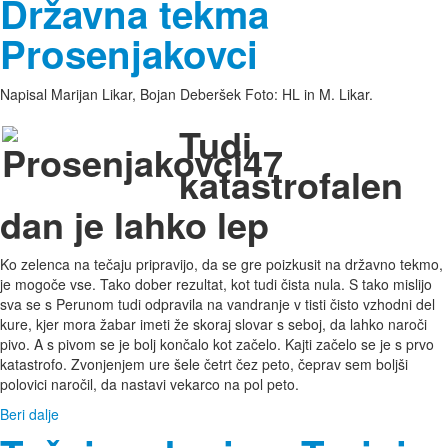
Državna tekma
Prosenjakovci
Napisal Marijan Likar, Bojan Deberšek Foto: HL in M. Likar.
Tudi
katastrofalen
dan je lahko lep
Ko zelenca na tečaju pripravijo, da se gre poizkusit na državno tekmo,
je mogoče vse. Tako dober rezultat, kot tudi čista nula. S tako mislijo
sva se s Perunom tudi odpravila na vandranje v tisti čisto vzhodni del
kure, kjer mora žabar imeti že skoraj slovar s seboj, da lahko naroči
pivo. A s pivom se je bolj končalo kot začelo. Kajti začelo se je s prvo
katastrofo. Zvonjenjem ure šele četrt čez peto, čeprav sem boljši
polovici naročil, da nastavi vekarco na pol peto.
Beri dalje