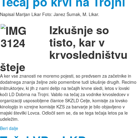
Tečaj po krvi na Trojni
Napisal Marijan Likar Foto: Janez Šumak, M. Likar.
Izkušnje so
tisto, kar v
krvosledništvu
šteje
A ker vse znanosti ne moremo pojesti, so predvsem za začetnike in
dodatnega znanja željne zelo pomembne tudi izkušnje drugih. Recimo
inštruktorjev, ki jih z nami delijo na tečajih krvne sledi, letos v lovski
koči LD Dobrna na Trojni. Vabilo na tečaj za vodnike krvosledcev v
organizaciji usposobljene članice SKZLD Celje, komisije za lovsko
kinologijo in vzrejne komisije KZS za barvarje je bilo objavljeno v
majski številki Lovca. Odločil sem se, da se tega tečaja letos pa le
udeležim.
Beri dalje