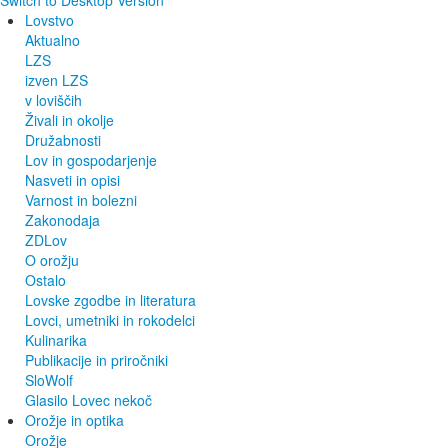
Switch to Desktop Version
Lovstvo
Aktualno
LZS
izven LZS
v loviščih
Živali in okolje
Družabnosti
Lov in gospodarjenje
Nasveti in opisi
Varnost in bolezni
Zakonodaja
ZDLov
O orožju
Ostalo
Lovske zgodbe in literatura
Lovci, umetniki in rokodelci
Kulinarika
Publikacije in priročniki
SloWolf
Glasilo Lovec nekoč
Orožje in optika
Orožje