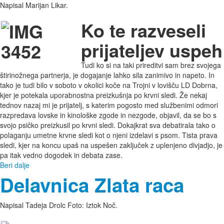
Napisal Marijan Likar.
Ko te razveseli
prijateljev uspeh
Tudi ko si na taki prireditvi sam brez svojega
štirinožnega partnerja, je dogajanje lahko sila zanimivo in napeto. In
tako je tudi bilo v soboto v okolici koče na Trojni v lovišču LD Dobrna,
kjer je potekala uporabnostna preizkušnja po krvni sledi. Že nekaj
tednov nazaj mi je prijatelj, s katerim pogosto med službenimi odmori
razpredava lovske in kinološke zgode in nezgode, objavil, da se bo s
svojo psičko preizkusil po krvni sledi. Dokajkrat sva debatirala tako o
polaganju umetne krvne sledi kot o njeni izdelavi s psom. Tista prava
sledi, kjer na koncu upaš na uspešen zaključek z uplenjeno divjadjo, je
pa itak vedno dogodek in debata zase.
Beri dalje
Delavnica Zlata raca
Napisal Tadeja Drolc Foto: Iztok Noč.