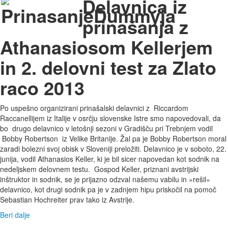
Delavnica iz
prinašanja z
Athanasiosom Kellerjem
in 2. delovni test za Zlato
raco 2013
Po uspešno organizirani prinašalski delavnici z Riccardom
Raccanellijem iz Italije v osrčju slovenske Istre smo napovedovali, da
bo drugo delavnico v letošnji sezoni v Gradišču pri Trebnjem vodil
Bobby Robertson iz Velike Britanije. Žal pa je Bobby Robertson moral
zaradi bolezni svoj obisk v Sloveniji preložiti. Delavnico je v soboto, 22.
junija, vodil Athanasios Keller, ki je bil sicer napovedan kot sodnik na
nedeljskem delovnem testu. Gospod Keller, priznani avstrijski
inštruktor in sodnik, se je prijazno odzval našemu vabilu in »rešil«
delavnico, kot drugi sodnik pa je v zadnjem hipu priskočil na pomoč
Sebastian Hochreiter prav tako iz Avstrije.
Beri dalje