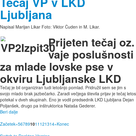
Tečaj VP v LKD
Ljubljana
Napisal Marijan Likar Foto: Viktor Čuden in M. Likar.
Prijeten tečaj oz.
vaje poslušnosti
za mlade lovske pse v
okviru Ljubljanske LKD
Tečaj je bil organiziran tudi letošnjo pomlad. Pridružil sem se jim s
svojo mlado brak jazbečarko. Zaradi večjega števila prijav je tečaj letos
potekal v dveh skupinah. Eno je vodil predsednik LKD Ljubljana Dejan
Poljanšek, drugo pa inštruktorica Nataša Gederer.
Beri dalje
Začetek
«
5
6
7
8
9
10
11
12
13
14
»
Konec