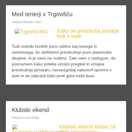
dalje
Med terierji v Trgovišču
Napisal Marijan Likar.
Kako se preizkuša jamarje
tudi v vodi.
Tudi vodniki lovskih psov vidimo kaj novega in
zanimivega, če obiščemo preizkušnje psov pasemske
skupine, ki je sami ne vodimo. Zato sem z razlogom, da
posnamem kako poteka vzrejni pregled in vzrejna
preizkušnja jamarjev, navsezgodaj natovoril opremo v
avto in se odpravil čisto proti glavi naše kure.
dalje
Klubski vikend
Napisal Lara Hodej.
Klubski vikend Kluba za