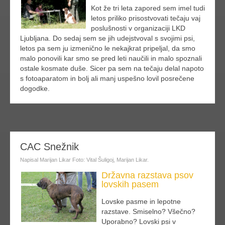
Kot že tri leta zapored sem imel tudi
letos priliko prisostvovati tečaju vaj
poslušnosti v organizaciji LKD
Ljubljana. Do sedaj sem se jih udejstvoval s svojimi psi,
letos pa sem ju izmenično le nekajkrat pripeljal, da smo
malo ponovili kar smo se pred leti naučili in malo spoznali
ostale kosmate duše. Sicer pa sem na tečaju delal napoto
s fotoaparatom in bolj ali manj uspešno lovil posrečene
dogodke.
dalje
CAC Snežnik
Napisal Marijan Likar Foto: Vital Šuligoj, Marijan Likar.
Državna razstava psov
lovskih pasem
Lovske pasme in lepotne
razstave. Smiselno? Všečno?
Uporabno? Lovski psi v