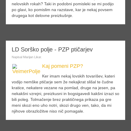
nelovskih rokah? Taki in podobni pomisleki se mi podijo
po glavi, ko pomislim na razstave, kar je nekaj povsem
drugega kot delovne preizkušnje.
dalje
LD Sorško polje - PZP ptičarjev
Napisal Marijan Likar.
Kaj pomeni PZP?
Ker imam nekaj lovskih tovarišev, kateri
vodijo nemške ptičarje sem že nekajkrat slišal te čudne
kratice, nekatere vezane na pomlad, druge na jesen, pa
nekakšni vzrejni, preizkusni in bogsigavedi kakšni izrazi so
bili poleg. Tolmačenje brez praktičnega prikaza pa gre
meni skozi eno uho notri, skozi drugo ven, tako, da mi
njihove obrazložitve niso nič pomagale.