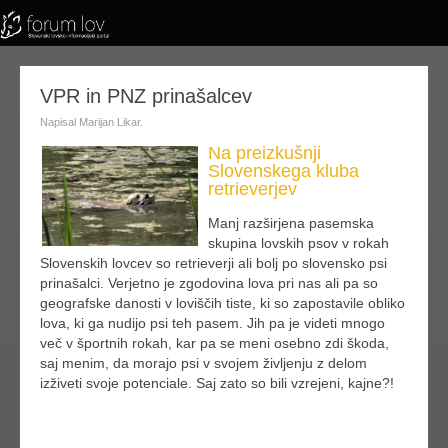
VPR in PNZ prinašalcev
Napisal Marijan Likar.
Na preizkušnji
Slovenskega kluba
retrieverjev
Manj razširjena pasemska
skupina lovskih psov v rokah
Slovenskih lovcev so retrieverji ali bolj po slovensko psi
prinašalci. Verjetno je zgodovina lova pri nas ali pa so
geografske danosti v loviščih tiste, ki so zapostavile obliko
lova, ki ga nudijo psi teh pasem. Jih pa je videti mnogo
več v športnih rokah, kar pa se meni osebno zdi škoda,
saj menim, da morajo psi v svojem življenju z delom
izživeti svoje potenciale. Saj zato so bili vzrejeni, kajne?!