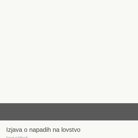
dalje
Izjava o napadih na lovstvo
Napisal MilanK.