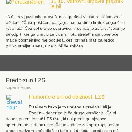
31.10. Vetrovni državni praznik
je bil.
"Nič, za v gozd piha preveč, ni za podirat v takem", skleneva z
očetom. "Čaki, pokličem par jagru, če nardimo kratek pogon" mi
reče tata. Čez pol ure se odpraviva, 7 se nas je zbralo. "Jelen je
še odprt, ker ga ti mulc že 3x nisi hotu strelat" nam pove oče,
malce posmehljivo me pogleda, češ, pri nas maš pa redko
priliko streljat jelena, ti pa bi bil še zbirčen.
dalje
Predpisi in LZS
Napisal iz foruma.
Humorno o eni od dolžnosti LZS
Pisal sem kako je to urejeno s predpisi. Ali je
Pravilnik dober pa je že drugo vprašanje. Če ni
dober, potem je pač LZS tista, ki naj predlaga njegove
spremembe in dopolnitve. Če se zadeve zakoplicirajo, potem
organi nadzora pač odločajo tako kot določajo predpisi in nič