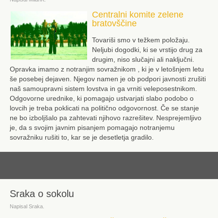
Centralni komite zelene
bratovščine
Tovariši smo v težkem položaju.
Neljubi dogodki, ki se vrstijo drug za
drugim, niso slučajni ali naključni.
Opravka imamo z notranjim sovražnikom , ki je v letošnjem letu
še posebej dejaven. Njegov namen je ob podpori javnosti zrušiti
naš samoupravni sistem lovstva in ga vrniti veleposestnikom.
Odgovorne urednike, ki pomagajo ustvarjati slabo podobo o
lovcih je treba poklicati na politično odgovornost. Če se stanje
ne bo izboljšalo pa zahtevati njihovo razrešitev. Nesprejemljivo
je, da s svojim javnim pisanjem pomagajo notranjemu
sovražniku rušiti to, kar se je desetletja gradilo.
dalje
Sraka o sokolu
Napisal Sraka.