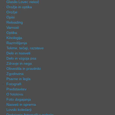
Glasilo Lovec nekoč
Orožje in optika
Orožje
Opisi
Reloading
Varnost
Optika
Kinologija
Razmišljanja
Tekme, tečaji, razstave
Delo in nasveti
Delo in vzgoja psa
Zdravje in nega
Obvestila in pravilniki
Zgodovina
Psarne in legla
Fotografi
Predstavitev
O fotolovu
Foto dogajanja
Nasveti in oprema
Lovski koledarji
Dodajanje fotografij v galerijo