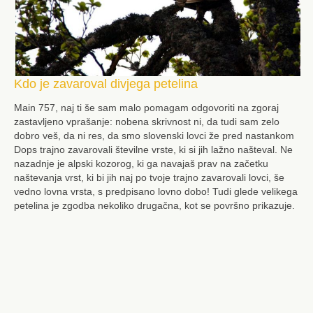
Kdo je zavaroval divjega petelina
Main 757, naj ti še sam malo pomagam odgovoriti na zgoraj
zastavljeno vprašanje: nobena skrivnost ni, da tudi sam zelo
dobro veš, da ni res, da smo slovenski lovci že pred nastankom
Dops trajno zavarovali številne vrste, ki si jih lažno našteval. Ne
nazadnje je alpski kozorog, ki ga navajaš prav na začetku
naštevanja vrst, ki bi jih naj po tvoje trajno zavarovali lovci, še
vedno lovna vrsta, s predpisano lovno dobo! Tudi glede velikega
petelina je zgodba nekoliko drugačna, kot se površno prikazuje.