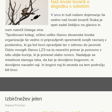
Naš lovski tovariš o
dogodku s sokolom
V srcu in tudi našem dojemanju še
vedno naš lovski tovariš Sraka je
spet zadel žebljico na glavico in
nam natočil čistega vina:
"Spoštovani kolegi, očitno veliko članov slovenske lovske
organizacije še vedno ni pripravljenih spremeniti svojih ravnanj v
poslanstvu, ki ga kot lovci opravljate ter v odnosu do javnosti.
Odziv mnogih članov LZS na ta nesrečni primer je ponovno v
stilu ubijte kurirja, ki je prinesel slabo novico. Nadaljuje se
miselnost starega reka, da kar je dovoljeno bogovom, ni
dovoljeno navadni raji. In bogovi naj bi seveda na tem področju
bili lovci.
dalje
Izbirčnežev jelen
Napisal Porečan.