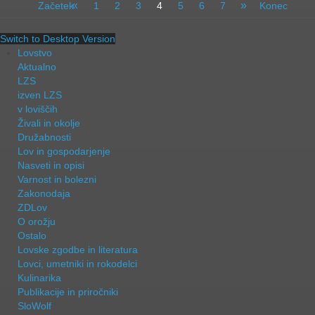
«
»
Začetek
1
2
3
4
5
6
7
Konec
Switch to Desktop Version
Lovstvo
Aktualno
LZS
izven LZS
v loviščih
Živali in okolje
Družabnosti
Lov in gospodarjenje
Nasveti in opisi
Varnost in bolezni
Zakonodaja
ZDLov
O orožju
Ostalo
Lovske zgodbe in literatura
Lovci, umetniki in rokodelci
Kulinarika
Publikacije in priročniki
SloWolf