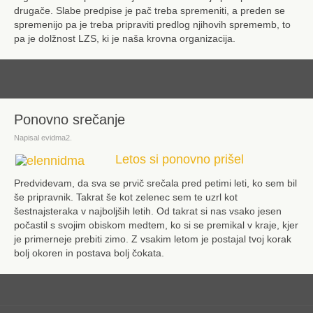
drugače. Slabe predpise je pač treba spremeniti, a preden se
spremenijo pa je treba pripraviti predlog njihovih sprememb, to
pa je dolžnost LZS, ki je naša krovna organizacija.
dalje
Ponovno srečanje
Napisal evidma2.
Letos si ponovno prišel
Predvidevam, da sva se prvič srečala pred petimi leti, ko sem bil
še pripravnik. Takrat še kot zelenec sem te uzrl kot
šestnajsteraka v najboljših letih. Od takrat si nas vsako jesen
počastil s svojim obiskom medtem, ko si se premikal v kraje, kjer
je primerneje prebiti zimo. Z vsakim letom je postajal tvoj korak
bolj okoren in postava bolj čokata.
dalje