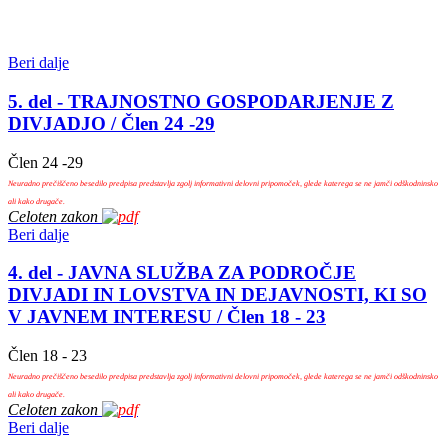
Beri dalje
5. del - TRAJNOSTNO GOSPODARJENJE Z
DIVJADJO / Člen 24 -29
Člen 24 -29
Neuradno prečiščeno besedilo predpisa predstavlja zgolj informativni delovni pripomoček, glede katerega se ne jamči odškodninsko
ali kako drugače.
Celoten zakon
Beri dalje
4. del - JAVNA SLUŽBA ZA PODROČJE
DIVJADI IN LOVSTVA IN DEJAVNOSTI, KI SO
V JAVNEM INTERESU / Člen 18 - 23
Člen 18 - 23
Neuradno prečiščeno besedilo predpisa predstavlja zgolj informativni delovni pripomoček, glede katerega se ne jamči odškodninsko
ali kako drugače.
Celoten zakon
Beri dalje