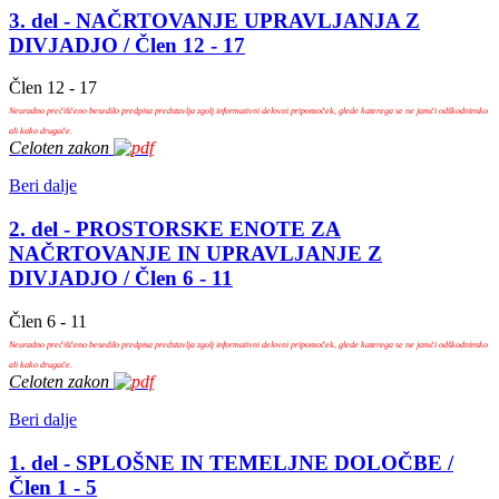
3. del - NAČRTOVANJE UPRAVLJANJA Z
DIVJADJO / Člen 12 - 17
Člen 12 - 17
Neuradno prečiščeno besedilo predpisa predstavlja zgolj informativni delovni pripomoček, glede katerega se ne jamči odškodninsko
ali kako drugače.
Celoten zakon
Beri dalje
2. del - PROSTORSKE ENOTE ZA
NAČRTOVANJE IN UPRAVLJANJE Z
DIVJADJO / Člen 6 - 11
Člen 6 - 11
Neuradno prečiščeno besedilo predpisa predstavlja zgolj informativni delovni pripomoček, glede katerega se ne jamči odškodninsko
ali kako drugače.
Celoten zakon
Beri dalje
1. del - SPLOŠNE IN TEMELJNE DOLOČBE /
Člen 1 - 5