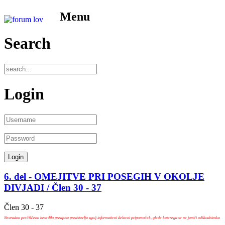
Menu
Search
Login
6. del - OMEJITVE PRI POSEGIH V OKOLJE
DIVJADI / Člen 30 - 37
Člen 30 - 37
Neuradno prečiščeno besedilo predpisa predstavlja zgolj informativni delovni pripomoček, glede katerega se ne jamči odškodninsko