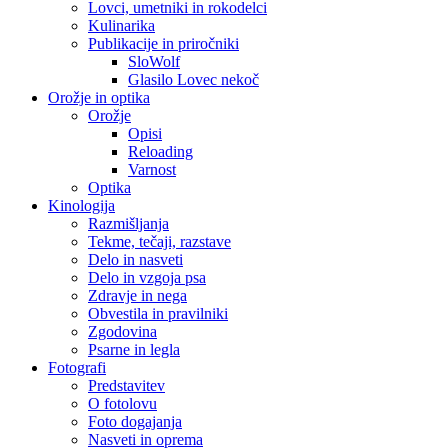
Lovci, umetniki in rokodelci
Kulinarika
Publikacije in priročniki
SloWolf
Glasilo Lovec nekoč
Orožje in optika
Orožje
Opisi
Reloading
Varnost
Optika
Kinologija
Razmišljanja
Tekme, tečaji, razstave
Delo in nasveti
Delo in vzgoja psa
Zdravje in nega
Obvestila in pravilniki
Zgodovina
Psarne in legla
Fotografi
Predstavitev
O fotolovu
Foto dogajanja
Nasveti in oprema