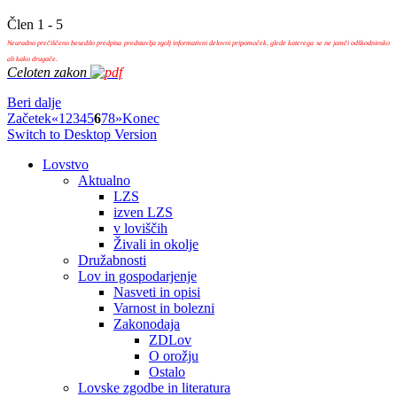
Člen 1 - 5
Neuradno prečiščeno besedilo predpisa predstavlja zgolj informativni delovni pripomoček, glede katerega se ne jamči odškodninsko
ali kako drugače.
Celoten zakon
Beri dalje
Začetek
«
1
2
3
4
5
6
7
8
»
Konec
Switch to Desktop Version
Lovstvo
Aktualno
LZS
izven LZS
v loviščih
Živali in okolje
Družabnosti
Lov in gospodarjenje
Nasveti in opisi
Varnost in bolezni
Zakonodaja
ZDLov
O orožju
Ostalo
Lovske zgodbe in literatura