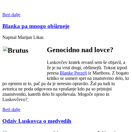
Beri dalje
Blanka pa mnogo obširneje
Napisal Marijan Likar.
Genocidno nad lovce?
Luskovčev kratek revanš sem še objavil, a
že je na vrsti drugi, obširnejši. Tokrat izpod
peresa
Blanke Prezelj
iz Maribora. Z bogato
kritiko se usmeri spet na znanstveno delo, ki
po njenem ni to, pač pa da je neresno opravilo. Žal pa tudi tu
avtorica ne poda odgovora na vprašanje kdo pa so pristojni
znanstveniki, katerih delo bi upoštevala. Mogoče njeno in
Luskovčevo?
Beri dalje
Odziv Luskovca o medvedih