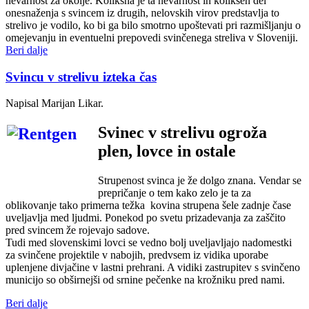
nevarnost za okolje. Kolikšna je ta nevarnost in kolikšen del
onesnaženja s svincem iz drugih, nelovskih virov predstavlja to
strelivo je vodilo, ko bi ga bilo smotrno upoštevati pri razmišljanju o
omejevanju in eventuelni prepovedi svinčenega streliva v Sloveniji.
Beri dalje
Svincu v strelivu izteka čas
Napisal Marijan Likar.
Svinec v strelivu ogroža
plen, lovce in ostale
Strupenost svinca je že dolgo znana. Vendar se
prepričanje o tem kako zelo je ta za
oblikovanje tako primerna težka kovina strupena šele zadnje čase
uveljavlja med ljudmi. Ponekod po svetu prizadevanja za zaščito
pred svincem že rojevajo sadove.
Tudi med slovenskimi lovci se vedno bolj uveljavljajo nadomestki
za svinčene projektile v nabojih, predvsem iz vidika uporabe
uplenjene divjačine v lastni prehrani. A vidiki zastrupitev s svinčeno
municijo so obširnejši od srnine pečenke na krožniku pred nami.
Beri dalje