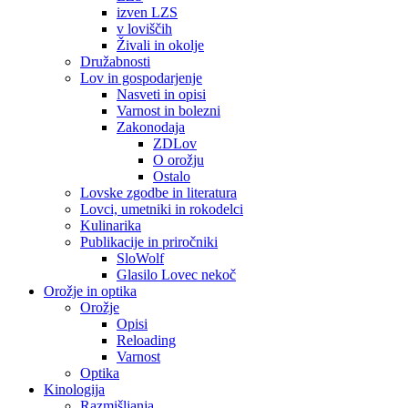
izven LZS
v loviščih
Živali in okolje
Družabnosti
Lov in gospodarjenje
Nasveti in opisi
Varnost in bolezni
Zakonodaja
ZDLov
O orožju
Ostalo
Lovske zgodbe in literatura
Lovci, umetniki in rokodelci
Kulinarika
Publikacije in priročniki
SloWolf
Glasilo Lovec nekoč
Orožje in optika
Orožje
Opisi
Reloading
Varnost
Optika
Kinologija
Razmišljanja