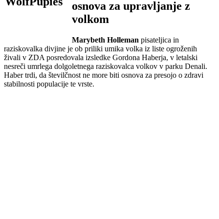
osnova za upravljanje z
volkom
Marybeth Holleman
pisateljica in
raziskovalka divjine je ob priliki umika volka iz liste ogroženih
živali v ZDA posredovala izsledke Gordona Haberja, v letalski
nesreči umrlega dolgoletnega raziskovalca volkov v parku Denali.
Haber trdi, da številčnost ne more biti osnova za presojo o zdravi
stabilnosti populacije te vrste.