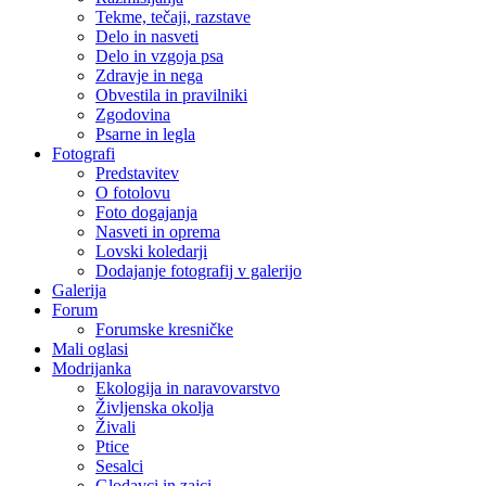
Tekme, tečaji, razstave
Delo in nasveti
Delo in vzgoja psa
Zdravje in nega
Obvestila in pravilniki
Zgodovina
Psarne in legla
Fotografi
Predstavitev
O fotolovu
Foto dogajanja
Nasveti in oprema
Lovski koledarji
Dodajanje fotografij v galerijo
Galerija
Forum
Forumske kresničke
Mali oglasi
Modrijanka
Ekologija in naravovarstvo
Življenska okolja
Živali
Ptice
Sesalci
Glodavci in zajci