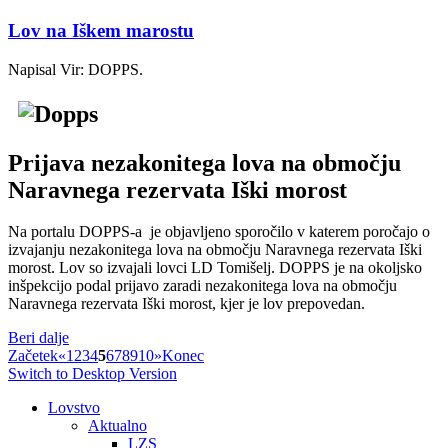
Lov na Iškem marostu
Napisal Vir: DOPPS.
Prijava nezakonitega lova na območju
Naravnega rezervata Iški morost
Na portalu DOPPS-a je objavljeno sporočilo v katerem poročajo o
izvajanju nezakonitega lova na območju Naravnega rezervata Iški
morost. Lov so izvajali lovci LD Tomišelj. DOPPS je na okoljsko
inšpekcijo podal prijavo zaradi nezakonitega lova na območju
Naravnega rezervata Iški morost, kjer je lov prepovedan.
Beri dalje
Začetek
«
1
2
3
4
5
6
7
8
9
10
»
Konec
Switch to Desktop Version
Lovstvo
Aktualno
LZS