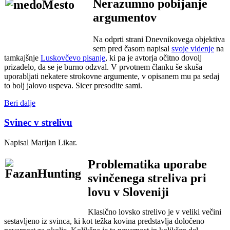
Nerazumno pobijanje
argumentov
Na odprti strani Dnevnikovega objektiva
sem pred časom napisal
svoje videnje
na
tamkajšnje
Luskovčevo pisanje
, ki pa je avtorja očitno dovolj
prizadelo, da se je burno odzval. V prvotnem članku še skuša
uporabljati nekatere strokovne argumente, v opisanem mu pa sedaj
to bolj jalovo uspeva. Sicer presodite sami.
Beri dalje
Svinec v strelivu
Napisal Marijan Likar.
Problematika uporabe
svinčenega streliva pri
lovu v Sloveniji
Klasično lovsko strelivo je v veliki večini
sestavljeno iz svinca, ki kot težka kovina predstavlja določeno