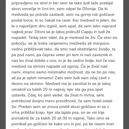
pripravljeno na strel in ker sem se tako tudi laže prebijal
skozi smrečje in črni trn, sem odpel še Džonija. Da bi
medveda po potrebi zastavili, sem na gornji rob goščave
poslal lovce, ki so čakali na cesti. Ker medved ni jelen, da
bi v največjem diru izginil, sem upal, da sem tako napravil
najbolj prav. Džoni se je takoj pridružil Capiju in tudi že
napadel. Tedaj sem videl, da je medved še živ. Če smo na
pobočju, se je treba ranjenemu medvedu ali merjascu
vedno približevati tako, da smo nad obstreljeno živaljo, ta
pa pod nami, pa čeprav veter pri tem ni naš zaveznik in
nas bo žival dobila v nos; to je še vedno bolje, kot če nas
medved na strmini napade od zgoraj. Če je žival nad
nami, imamo samo minimalno možnost, da ne bo po nas,
ali pa je sploh nimamo! Zato sem tudi sam zdaj zavil v
desno na strmino. Medved me je zavohal in se je takoj
umaknil za kakih 20 m naprej, kjer sta ga psa spet
ustavila. Zdaj, ko sem vedel, da žival ni mrtva, sem
potreboval dvojno mero previdnosti, če sem hotel ostati
živ. Preden sem se znova prebil skozi goščavo in se z
vrha približal kraju, kjer sta lajala psa, so se vsi trije
pomaknili še za kakih 20 ali 30 m naprej. Tako smo se
pomikali po goščavi že kako uro in pol, pa še nisem imel