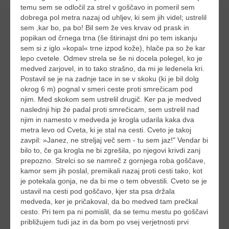
temu sem se odločil za strel v goščavo in pomeril sem
dobrega pol metra nazaj od uhljev, ki sem jih videl; ustrelil
sem ,kar bo, pa bo! Bil sem že ves krvav od prask in
popikan od črnega trna (še štirinajst dni po tem iskanju
sem si z iglo »kopal« trne izpod kože), hlače pa so že kar
lepo cvetele. Odmev strela se še ni docela polegel, ko je
medved zarjovel, in to tako strašno, da mi je ledenela kri.
Postavil se je na zadnje tace in se v skoku (ki je bil dolg
okrog 6 m) pognal v smeri ceste proti smrečicam pod
njim. Med skokom sem ustrelil drugič. Ker pa je medved
naslednji hip že padal proti smrečicam, sem ustrelil nad
njim in namesto v medveda je krogla udarila kaka dva
metra levo od Cveta, ki je stal na cesti. Cveto je takoj
zavpil: »Janez, ne streljaj več sem - tu sem jaz!" Vendar bi
bilo to, če ga krogla ne bi zgrešila, po njegovi krivdi zanj
prepozno. Strelci so se namreč z gornjega roba goščave,
kamor sem jih poslal, premikali nazaj proti cesti tako, kot
je potekala gonja, ne da bi me o tem obvestili. Cveto se je
ustavil na cesti pod goščavo, kjer sta psa držala
medveda, ker je pričakoval, da bo medved tam prečkal
cesto. Pri tem pa ni pomislil, da se temu mestu po goščavi
približujem tudi jaz in da bom po vsej verjetnosti prvi