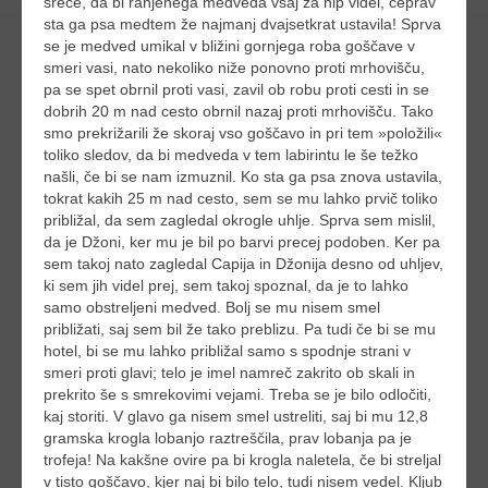
sreče, da bi ranjenega medveda vsaj za hip videl, čeprav
sta ga psa medtem že najmanj dvajsetkrat ustavila! Sprva
se je medved umikal v bližini gornjega roba goščave v
smeri vasi, nato nekoliko niže ponovno proti mrhovišču,
pa se spet obrnil proti vasi, zavil ob robu proti cesti in se
dobrih 20 m nad cesto obrnil nazaj proti mrhovišču. Tako
smo prekrižarili že skoraj vso goščavo in pri tem »položili«
toliko sledov, da bi medveda v tem labirintu le še težko
našli, če bi se nam izmuznil. Ko sta ga psa znova ustavila,
tokrat kakih 25 m nad cesto, sem se mu lahko prvič toliko
približal, da sem zagledal okrogle uhlje. Sprva sem mislil,
da je Džoni, ker mu je bil po barvi precej podoben. Ker pa
sem takoj nato zagledal Capija in Džonija desno od uhljev,
ki sem jih videl prej, sem takoj spoznal, da je to lahko
samo obstreljeni medved. Bolj se mu nisem smel
približati, saj sem bil že tako preblizu. Pa tudi če bi se mu
hotel, bi se mu lahko približal samo s spodnje strani v
smeri proti glavi; telo je imel namreč zakrito ob skali in
prekrito še s smrekovimi vejami. Treba se je bilo odločiti,
kaj storiti. V glavo ga nisem smel ustreliti, saj bi mu 12,8
gramska krogla lobanjo raztreščila, prav lobanja pa je
trofeja! Na kakšne ovire pa bi krogla naletela, če bi streljal
v tisto goščavo, kjer naj bi bilo telo, tudi nisem vedel. Kljub