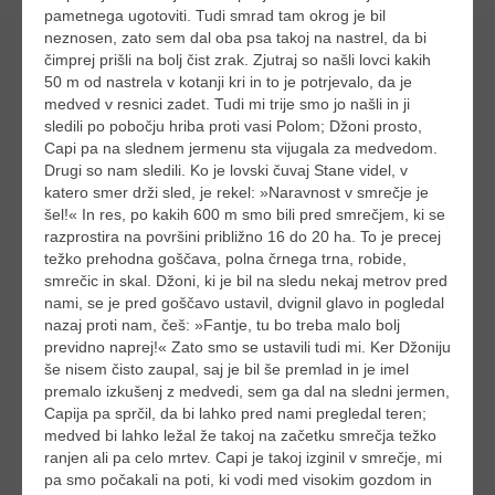
pametnega ugotoviti. Tudi smrad tam okrog je bil
neznosen, zato sem dal oba psa takoj na nastrel, da bi
čimprej prišli na bolj čist zrak. Zjutraj so našli lovci kakih
50 m od nastrela v kotanji kri in to je potrjevalo, da je
medved v resnici zadet. Tudi mi trije smo jo našli in ji
sledili po pobočju hriba proti vasi Polom; Džoni prosto,
Capi pa na slednem jermenu sta vijugala za medvedom.
Drugi so nam sledili. Ko je lovski čuvaj Stane videl, v
katero smer drži sled, je rekel: »Naravnost v smrečje je
šel!« In res, po kakih 600 m smo bili pred smrečjem, ki se
razprostira na površini približno 16 do 20 ha. To je precej
težko prehodna goščava, polna črnega trna, robide,
smrečic in skal. Džoni, ki je bil na sledu nekaj metrov pred
nami, se je pred goščavo ustavil, dvignil glavo in pogledal
nazaj proti nam, češ: »Fantje, tu bo treba malo bolj
previdno naprej!« Zato smo se ustavili tudi mi. Ker Džoniju
še nisem čisto zaupal, saj je bil še premlad in je imel
premalo izkušenj z medvedi, sem ga dal na sledni jermen,
Capija pa sprčil, da bi lahko pred nami pregledal teren;
medved bi lahko ležal že takoj na začetku smrečja težko
ranjen ali pa celo mrtev. Capi je takoj izginil v smrečje, mi
pa smo počakali na poti, ki vodi med visokim gozdom in