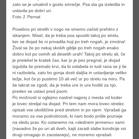
zato se je umaknil v gosto smrečje. Psa sta ga izsledila in
ustavila po dobri uri.
Foto J. Pernat
Posebno pri strelih v nogo ne smemo začeti prehitro z
iskanjem. Misel, da je treba psa spustiti takoj po strelu,
ker se divjad še ni privadila hoji po treh nogah, je zmotna!
Žival se že po nekaj skokih giblje po treh nogah enako
dobro kot po osmih ali desetih urah! Takoj po strelu ali, če
je pretekel le kratek čas, kar jo je pes pregnal, je divjad
izgubila še premalo krvi, da bi oslabela in tudi rana se ji še
ni razbolela, zato bo gonja dosti daljša in ustavljanje veliko
težje, kot če jo pustimo 10 ali več ur po strelu na miru. Pa
še takrat se zgodi, da je treba ure in ure hoditi za njo,
preden se ustavi pred psom.
Po možnosti si oglejmo nastrel najprej z mesta od koder
je lovec streljal na divjad. Pri tem nam mora lovec-strelec
opisati vse okoliščine pred strelom in po njem. Vprašati ga
moramo za vse podrobnosti, ki nam bodo prišle pozneje
na sledu prav. Ko ostanemo na »slednem jermenu« sami
(navadno že po uri ali dveh, kajti zaradi slabe kondicije vsi
drugi omagajo in zaostanejo), ne moremo vprašati