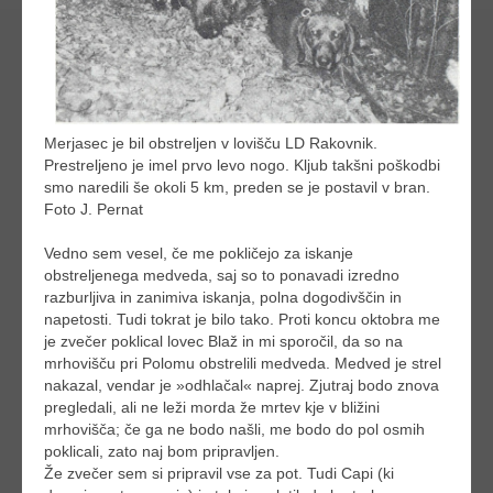
Merjasec je bil obstreljen v lovišču LD Rakovnik.
Prestreljeno je imel prvo levo nogo. Kljub takšni poškodbi
smo naredili še okoli 5 km, preden se je postavil v bran.
Foto J. Pernat
Vedno sem vesel, če me pokličejo za iskanje
obstreljenega medveda, saj so to ponavadi izredno
razburljiva in zanimiva iskanja, polna dogodivščin in
napetosti. Tudi tokrat je bilo tako. Proti koncu oktobra me
je zvečer poklical lovec Blaž in mi sporočil, da so na
mrhovišču pri Polomu obstrelili medveda. Medved je strel
nakazal, vendar je »odhlačal« naprej. Zjutraj bodo znova
pregledali, ali ne leži morda že mrtev kje v bližini
mrhovišča; če ga ne bodo našli, me bodo do pol osmih
poklicali, zato naj bom pripravljen.
Že zvečer sem si pripravil vse za pot. Tudi Capi (ki