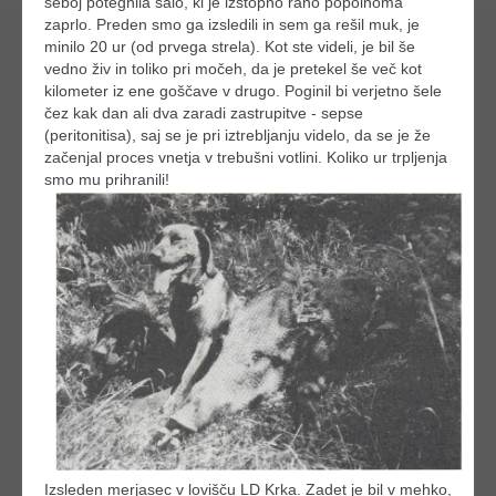
seboj potegnila salo, ki je izstopno rano popolnoma
zaprlo. Preden smo ga izsledili in sem ga rešil muk, je
minilo 20 ur (od prvega strela). Kot ste videli, je bil še
vedno živ in toliko pri močeh, da je pretekel še več kot
kilometer iz ene goščave v drugo. Poginil bi verjetno šele
čez kak dan ali dva zaradi zastrupitve - sepse
(peritonitisa), saj se je pri iztrebljanju videlo, da se je že
začenjal proces vnetja v trebušni votlini. Koliko ur trpljenja
smo mu prihranili!
Izsleden merjasec v lovišču LD Krka. Zadet je bil v mehko,