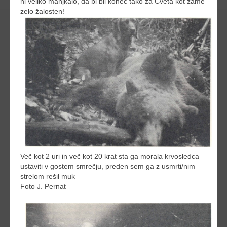
ni veliko manjkalo, da bi bil konec tako za Cveta kot zame
zelo žalosten!
Več kot 2 uri in več kot 20 krat sta ga morala krvosledca
ustaviti v gostem smrečju, preden sem ga z usmrti/nim
strelom rešil muk
Foto J. Pernat