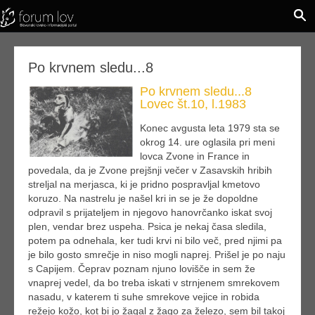
Po krvnem sledu...8
Po krvnem sledu...8
Lovec št.10, l.1983
Konec avgusta leta 1979 sta se
okrog 14. ure oglasila pri meni
lovca Zvone in France in
povedala, da je Zvone prejšnji večer v Zasavskih hribih
streljal na merjasca, ki je pridno pospravljal kmetovo
koruzo. Na nastrelu je našel kri in se je že dopoldne
odpravil s prijateljem in njegovo hanovrčanko iskat svoj
plen, vendar brez uspeha. Psica je nekaj časa sledila,
potem pa odnehala, ker tudi krvi ni bilo več, pred njimi pa
je bilo gosto smrečje in niso mogli naprej. Prišel je po naju
s Capijem. Čeprav poznam njuno lovišče in sem že
vnaprej vedel, da bo treba iskati v strnjenem smrekovem
nasadu, v katerem ti suhe smrekove vejice in robida
režejo kožo, kot bi jo žagal z žago za železo, sem bil takoj