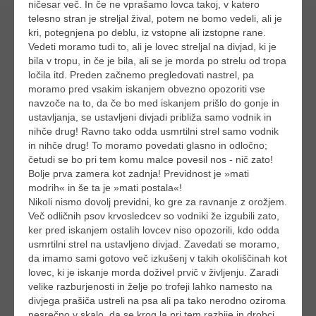
ničesar več. In če ne vprašamo lovca takoj, v katero
telesno stran je streljal žival, potem ne bomo vedeli, ali je
kri, potegnjena po deblu, iz vstopne ali izstopne rane.
Vedeti moramo tudi to, ali je lovec streljal na divjad, ki je
bila v tropu, in če je bila, ali se je morda po strelu od tropa
ločila itd. Preden začnemo pregledovati nastrel, pa
moramo pred vsakim iskanjem obvezno opozoriti vse
navzoče na to, da če bo med iskanjem prišlo do gonje in
ustavljanja, se ustavljeni divjadi približa samo vodnik in
nihče drug! Ravno tako odda usmrtilni strel samo vodnik
in nihče drug! To moramo povedati glasno in odločno;
četudi se bo pri tem komu malce povesil nos - nič zato!
Bolje prva zamera kot zadnja! Previdnost je »mati
modrih« in še ta je »mati postala«!
Nikoli nismo dovolj previdni, ko gre za ravnanje z orožjem.
Več odličnih psov krvosledcev so vodniki že izgubili zato,
ker pred iskanjem ostalih lovcev niso opozorili, kdo odda
usmrtilni strel na ustavljeno divjad. Zavedati se moramo,
da imamo sami gotovo več izkušenj v takih okoliščinah kot
lovec, ki je iskanje morda doživel prvič v življenju. Zaradi
velike razburjenosti in želje po trofeji lahko namesto na
divjega prašiča ustreli na psa ali pa tako nerodno oziroma
nesrečno v skalo, da se krog la pri tem razbije in drobci