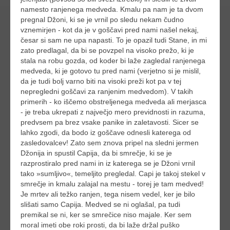
namesto ranjenega medveda. Kmalu pa nam je ta dvom
pregnal Džoni, ki se je vrnil po sledu nekam čudno
vznemirjen - kot da je v goščavi pred nami našel nekaj,
česar si sam ne upa napasti. To je opazil tudi Stane, in mi
zato predlagal, da bi se povzpel na visoko prežo, ki je
stala na robu gozda, od koder bi laže zagledal ranjenega
medveda, ki je gotovo tu pred nami (verjetno si je mislil,
da je tudi bolj varno biti na visoki preži kot pa v tej
nepregledni goščavi za ranjenim medvedom). V takih
primerih - ko iščemo obstreljenega medveda ali merjasca
- je treba ukrepati z največjo mero previdnosti in razuma,
predvsem pa brez vsake panike in zaletavosti. Sicer se
lahko zgodi, da bodo iz goščave odnesli katerega od
zasledovalcev! Zato sem znova pripel na sledni jermen
Džonija in spustil Capija, da bi smrečje, ki se je
razprostiralo pred nami in iz katerega se je Džoni vrnil
tako »sumljivo«, temeljito pregledal. Capi je takoj stekel v
smrečje in kmalu zalajal na mestu - torej je tam medved!
Je mrtev ali težko ranjen, tega nisem vedel, ker je bilo
slišati samo Capija. Medved se ni oglašal, pa tudi
premikal se ni, ker se smrečice niso majale. Ker sem
moral imeti obe roki prosti, da bi laže držal puško