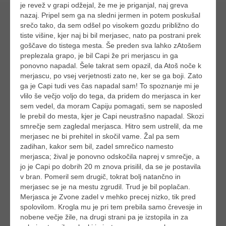
je revež v grapi odžejal, že me je priganjal, naj greva
nazaj. Pripel sem ga na sledni jermen in potem poskušal
srečo tako, da sem odšel po visokem gozdu približno do
tiste višine, kjer naj bi bil merjasec, nato pa postrani prek
goščave do tistega mesta. Še preden sva lahko zAtošem
preplezala grapo, je bil Capi že pri merjascu in ga
ponovno napadal. Šele takrat sem opazil, da Atoš noče k
merjascu, po vsej verjetnosti zato ne, ker se ga boji. Zato
ga je Capi tudi ves čas napadal sam! To spoznanje mi je
vlilo še večjo voljo do tega, da pridem do merjasca in ker
sem vedel, da moram Capiju pomagati, sem se naposled
le prebil do mesta, kjer je Capi neustrašno napadal. Skozi
smrečje sem zagledal merjasca. Hitro sem ustrelil, da me
merjasec ne bi prehitel in skočil vame. Žal pa sem
zadihan, kakor sem bil, zadel smrečico namesto
merjasca; žival je ponovno odskočila naprej v smrečje, a
jo je Capi po dobrih 20 m znova prisilil, da se je postavila
v bran. Pomeril sem drugič, tokrat bolj natančno in
merjasec se je na mestu zgrudil. Trud je bil poplačan.
Merjasca je Zvone zadel v mehko precej nizko, tik pred
spolovilom. Krogla mu je pri tem prebila samo črevesje in
nobene večje žile, na drugi strani pa je izstopila in za