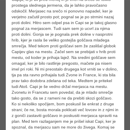
prostega slednega jermena, da je lahko pravočasno
odskočil. Merjasec na srečo ni ponovno napadel, ker je
verjetno začutil prosto pot; pognal se je po strmini nazaj
proti dolini. Hitro sem odpel psa in Capi se je takoj glasno
pognal za merjascem. Tudi sam sem jo ucvrl za njima
proti dolini. Gonja se je pognala prek doline v nasprotni
hrib, kjer je rasla še veliko gostejša goščava mladega
smrečja. Med tekom proti goščavi sem že zaslišal globok
Capijev glas na mestu. Začel sem se prebijati v hrib proti
mestu, od koder je prihaja lajež. Na sredini goščave sem
omagal, ker je bilo rastlinje pregosto, mačete pa nisem
imel pri roki. Ni mi preostalo drugega kot vrniti se v dolino,
tja pa sta ravno prihajala tudi Zvone in France, ki sta bila
prav tako dodobra zdelana od teka. Medtem je pritekel
tudi Atoš. Capi je še vedno držal merjasca na mestu.
Zvonetu in Francetu sem povedal, da je mlado smrečje
tako gosto, da se z rameni ne da prebiti skozi goščavo.
Ko si nekoliko spočijem, bom poskusil še enkrat z druge
strani; če ne, bosta morala poklicati več lovcev in z njimi in
z goniči zastaviti goščavo in poskusiti merjasca spraviti na
plan. Med tem razlaganjem me je prišel iskat Capi, ker je
spoznal, da merjascu sam ne more do živega. Komaj se