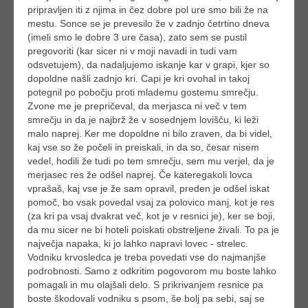
pripravljen iti z njima in čez dobre pol ure smo bili že na
mestu. Sonce se je prevesilo že v zadnjo četrtino dneva
(imeli smo le dobre 3 ure časa), zato sem se pustil
pregovoriti (kar sicer ni v moji navadi in tudi vam
odsvetujem), da nadaljujemo iskanje kar v grapi, kjer so
dopoldne našli zadnjo kri. Capi je kri ovohal in takoj
potegnil po pobočju proti mlademu gostemu smrečju.
Zvone me je prepričeval, da merjasca ni več v tem
smrečju in da je najbrž že v sosednjem lovišču, ki leži
malo naprej. Ker me dopoldne ni bilo zraven, da bi videl,
kaj vse so že počeli in preiskali, in da so, česar nisem
vedel, hodili že tudi po tem smrečju, sem mu verjel, da je
merjasec res že odšel naprej. Če kateregakoli lovca
vprašaš, kaj vse je že sam opravil, preden je odšel iskat
pomoč, bo vsak povedal vsaj za polovico manj, kot je res
(za kri pa vsaj dvakrat več, kot je v resnici je), ker se boji,
da mu sicer ne bi hoteli poiskati obstreljene živali. To pa je
največja napaka, ki jo lahko napravi lovec - strelec.
Vodniku krvosledca je treba povedati vse do najmanjše
podrobnosti. Samo z odkritim pogovorom mu boste lahko
pomagali in mu olajšali delo. S prikrivanjem resnice pa
boste škodovali vodniku s psom, še bolj pa sebi, saj se