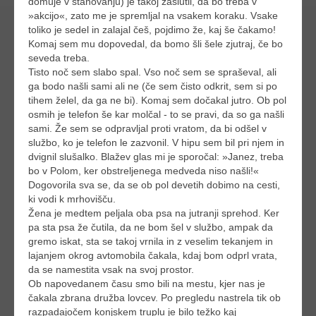
domuje v stanovanju) je takoj zaslutil, da bo treba v
»akcijo«, zato me je spremljal na vsakem koraku. Vsake
toliko je sedel in zalajal češ, pojdimo že, kaj še čakamo!
Komaj sem mu dopovedal, da bomo šli šele zjutraj, če bo
seveda treba.
Tisto noč sem slabo spal. Vso noč sem se spraševal, ali
ga bodo našli sami ali ne (če sem čisto odkrit, sem si po
tihem želel, da ga ne bi). Komaj sem dočakal jutro. Ob pol
osmih je telefon še kar molčal - to se pravi, da so ga našli
sami. Že sem se odpravljal proti vratom, da bi odšel v
službo, ko je telefon le zazvonil. V hipu sem bil pri njem in
dvignil slušalko. Blažev glas mi je sporočal: »Janez, treba
bo v Polom, ker obstreljenega medveda niso našli!«
Dogovorila sva se, da se ob pol devetih dobimo na cesti,
ki vodi k mrhovišču.
Žena je medtem peljala oba psa na jutranji sprehod. Ker
pa sta psa že čutila, da ne bom šel v službo, ampak da
gremo iskat, sta se takoj vrnila in z veselim tekanjem in
lajanjem okrog avtomobila čakala, kdaj bom odprl vrata,
da se namestita vsak na svoj prostor.
Ob napovedanem času smo bili na mestu, kjer nas je
čakala zbrana družba lovcev. Po pregledu nastrela tik ob
razpadajočem konjskem truplu je bilo težko kaj