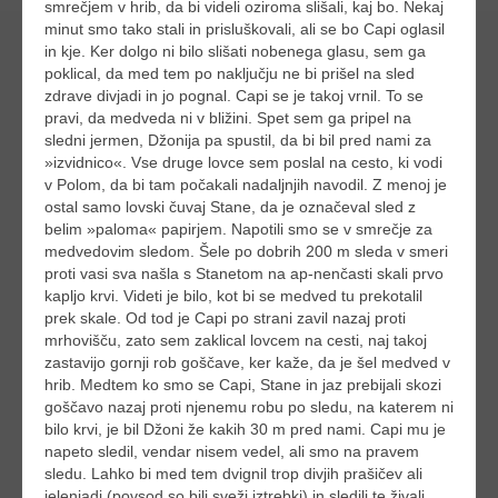
smrečjem v hrib, da bi videli oziroma slišali, kaj bo. Nekaj
minut smo tako stali in prisluškovali, ali se bo Capi oglasil
in kje. Ker dolgo ni bilo slišati nobenega glasu, sem ga
poklical, da med tem po naključju ne bi prišel na sled
zdrave divjadi in jo pognal. Capi se je takoj vrnil. To se
pravi, da medveda ni v bližini. Spet sem ga pripel na
sledni jermen, Džonija pa spustil, da bi bil pred nami za
»izvidnico«. Vse druge lovce sem poslal na cesto, ki vodi
v Polom, da bi tam počakali nadaljnjih navodil. Z menoj je
ostal samo lovski čuvaj Stane, da je označeval sled z
belim »paloma« papirjem. Napotili smo se v smrečje za
medvedovim sledom. Šele po dobrih 200 m sleda v smeri
proti vasi sva našla s Stanetom na ap-nenčasti skali prvo
kapljo krvi. Videti je bilo, kot bi se medved tu prekotalil
prek skale. Od tod je Capi po strani zavil nazaj proti
mrhovišču, zato sem zaklical lovcem na cesti, naj takoj
zastavijo gornji rob goščave, ker kaže, da je šel medved v
hrib. Medtem ko smo se Capi, Stane in jaz prebijali skozi
goščavo nazaj proti njenemu robu po sledu, na katerem ni
bilo krvi, je bil Džoni že kakih 30 m pred nami. Capi mu je
napeto sledil, vendar nisem vedel, ali smo na pravem
sledu. Lahko bi med tem dvignil trop divjih prašičev ali
jelenjadi (povsod so bili sveži iztrebki) in sledili te živali