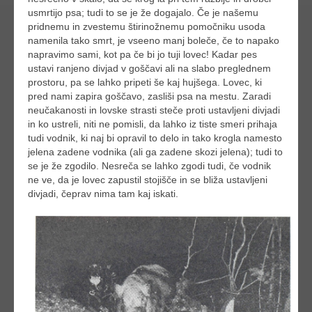
usmrtijo psa; tudi to se je že dogajalo. Če je našemu
pridnemu in zvestemu štirinožnemu pomočniku usoda
namenila tako smrt, je vseeno manj boleče, če to napako
napravimo sami, kot pa če bi jo tuji lovec! Kadar pes
ustavi ranjeno divjad v goščavi ali na slabo preglednem
prostoru, pa se lahko pripeti še kaj hujšega. Lovec, ki
pred nami zapira goščavo, zasliši psa na mestu. Zaradi
neučakanosti in lovske strasti steče proti ustavljeni divjadi
in ko ustreli, niti ne pomisli, da lahko iz tiste smeri prihaja
tudi vodnik, ki naj bi opravil to delo in tako krogla namesto
jelena zadene vodnika (ali ga zadene skozi jelena); tudi to
se je že zgodilo. Nesreča se lahko zgodi tudi, če vodnik
ne ve, da je lovec zapustil stojišče in se bliža ustavljeni
divjadi, čeprav nima tam kaj iskati.