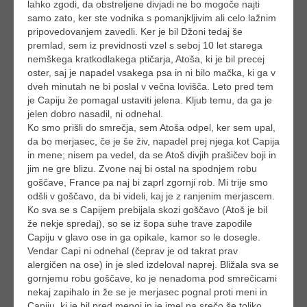
lahko zgodi, da obstreljene divjadi ne bo mogoče najti
samo zato, ker ste vodnika s pomanjkljivim ali celo lažnim
pripovedovanjem zavedli. Ker je bil Džoni tedaj še
premlad, sem iz previdnosti vzel s seboj 10 let starega
nemškega kratkodlakega ptičarja, Atoša, ki je bil precej
oster, saj je napadel vsakega psa in ni bilo mačka, ki ga v
dveh minutah ne bi poslal v večna lovišča. Leto pred tem
je Capiju že pomagal ustaviti jelena. Kljub temu, da ga je
jelen dobro nasadil, ni odnehal.
Ko smo prišli do smrečja, sem Atoša odpel, ker sem upal,
da bo merjasec, če je še živ, napadel prej njega kot Capija
in mene; nisem pa vedel, da se Atoš divjih prašičev boji in
jim ne gre blizu. Zvone naj bi ostal na spodnjem robu
goščave, France pa naj bi zaprl zgornji rob. Mi trije smo
odšli v goščavo, da bi videli, kaj je z ranjenim merjascem.
Ko sva se s Capijem prebijala skozi goščavo (Atoš je bil
že nekje spredaj), so se iz šopa suhe trave zapodile
Capiju v glavo ose in ga opikale, kamor so le dosegle.
Vendar Capi ni odnehal (čeprav je od takrat prav
alergičen na ose) in je sled izdeloval naprej. Bližala sva se
gornjemu robu goščave, ko je nenadoma pod smrečicami
nekaj zapihalo in že se je merjasec pognal proti meni in
Capiju, ki je bil pred menoj in je imel na srečo še toliko