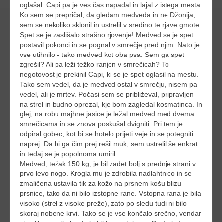
oglašal. Capi pa je ves čas napadal in lajal z istega mesta.
Ko sem se prepričal, da gledam medveda in ne Džonija,
sem se nekoliko sklonil in ustrelil v sredino te rjave gmote.
Spet se je zaslišalo strašno rjovenje! Medved se je spet
postavil pokonci in se pognal v smrečje pred njim. Nato je
vse utihnilo - tako medved kot oba psa. Sem ga spet
zgrešil? Ali pa leži težko ranjen v smrečicah? To
negotovost je prekinil Capi, ki se je spet oglasil na mestu.
Tako sem vedel, da je medved ostal v smrečju, nisem pa
vedel, ali je mrtev. Počasi sem se približeval, pripravljen
na strel in budno oprezal, kje bom zagledal kosmatinca. In
glej, na robu majhne jasice je ležal medved med dvema
smrečicama in se znova poskušal dvigniti. Pri tem je
odpiral gobec, kot bi se hotelo prijeti veje in se potegniti
naprej. Da bi ga čim prej rešil muk, sem ustrelil še enkrat
in tedaj se je popolnoma umiril.
Medved, težak 150 kg, je bil zadet bolj s prednje strani v
prvo levo nogo. Krogla mu je zdrobila nadlahtnico in se
zmaličena ustavila tik za kožo na prsnem košu blizu
prsnice, tako da ni bilo izstopne rane. Vstopna rana je bila
visoko (strel z visoke preže), zato po sledu tudi ni bilo
skoraj nobene krvi. Tako se je vse končalo srečno, vendar