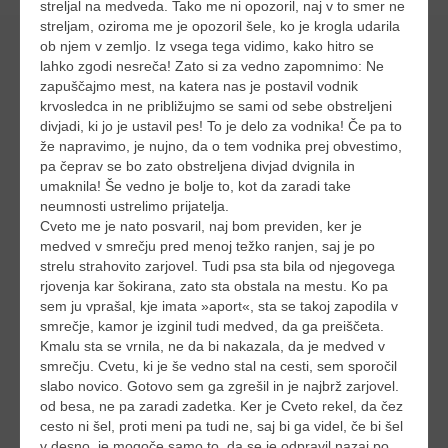
streljal na medveda. Tako me ni opozoril, naj v to smer ne
streljam, oziroma me je opozoril šele, ko je krogla udarila
ob njem v zemljo. Iz vsega tega vidimo, kako hitro se
lahko zgodi nesreča! Zato si za vedno zapomnimo: Ne
zapuščajmo mest, na katera nas je postavil vodnik
krvosledca in ne približujmo se sami od sebe obstreljeni
divjadi, ki jo je ustavil pes! To je delo za vodnika! Če pa to
že napravimo, je nujno, da o tem vodnika prej obvestimo,
pa čeprav se bo zato obstreljena divjad dvignila in
umaknila! Še vedno je bolje to, kot da zaradi take
neumnosti ustrelimo prijatelja.
Cveto me je nato posvaril, naj bom previden, ker je
medved v smrečju pred menoj težko ranjen, saj je po
strelu strahovito zarjovel. Tudi psa sta bila od njegovega
rjovenja kar šokirana, zato sta obstala na mestu. Ko pa
sem ju vprašal, kje imata »aport«, sta se takoj zapodila v
smrečje, kamor je izginil tudi medved, da ga preiščeta.
Kmalu sta se vrnila, ne da bi nakazala, da je medved v
smrečju. Cvetu, ki je še vedno stal na cesti, sem sporočil
slabo novico. Gotovo sem ga zgrešil in je najbrž zarjovel.
od besa, ne pa zaradi zadetka. Ker je Cveto rekel, da čez
cesto ni šel, proti meni pa tudi ne, saj bi ga videl, če bi šel
v desno, je mogoče samo to, da se je odpravil nazaj po