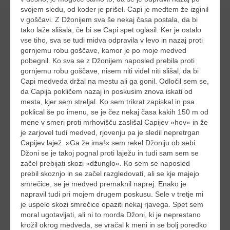
svojem sledu, od koder je prišel. Capi je medtem že izginil
v goščavi. Z Džonijem sva še nekaj časa postala, da bi
tako laže slišala, če bi se Capi spet oglasil. Ker je ostalo
vse tiho, sva se tudi midva odpravila v levo in nazaj proti
gornjemu robu goščave, kamor je po moje medved
pobegnil. Ko sva se z Džonijem naposled prebila proti
gornjemu robu goščave, nisem niti videl niti slišal, da bi
Capi medveda držal na mestu ali ga gonil. Odločil sem se,
da Capija pokličem nazaj in poskusim znova iskati od
mesta, kjer sem streljal. Ko sem trikrat zapiskal in psa
poklical še po imenu, se je čez nekaj časa kakih 150 m od
mene v smeri proti mrhovišču zaslišal Capijev »hov« in že
je zarjovel tudi medved, rjovenju pa je sledil nepretrgan
Capijev lajež. »Ga že ima!« sem rekel Džoniju ob sebi.
Džoni se je takoj pognal proti laježu in tudi sam sem se
začel prebijati skozi »džunglo«. Ko sem se naposled
prebil skoznjo in se začel razgledovati, ali se kje majejo
smrečice, se je medved premaknil naprej. Enako je
napravil tudi pri mojem drugem poskusu. Sele v tretje mi
je uspelo skozi smrečice opaziti nekaj rjavega. Spet sem
moral ugotavljati, ali ni to morda Džoni, ki je neprestano
krožil okrog medveda, se vračal k meni in se bolj poredko