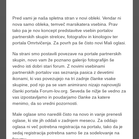
Pred vami je naša spletna stran v novi obleki. Vendar ni
nova samo obleka, temveč marsikatera vsebina. Prav
tako pa je nov koncept predstavitve vsebin portalov
partnerskih skupin strelcev, fotografov in kinologov ter
portala Omrtvičenja. Za povrh pa še čisto novi Mali oglasi.
Na strani smo postavili povezave na portale partnerskih
skupin, novo vam že poznano galerijo fotografijin še
vedno isti dobri stari forum. Z novimi vsebinami
partnerskih portalov vas seznanja pasica z devetimi
ikonami, ki vas povezujejo na tri zadnje članke vsake
skupine, pod njo pa se vam animirano nizajo najnovejši
članki portala Forum-lov.org. Seveda še nižje še vedno za
vas izpostavljamo in poudarjamo članke za katere
menimo, da so vredni pozornosti.
Male oglase smo naredili čisto na novo in vanje prenesli
oglase, ki ste jih oddali v zadnjem mesecu. Za oddajo
oglasa ni več potrebna registracija na portalu, tako da je
sedaj registracija potrebna samo še za sodelovanje na