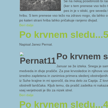
Še na nekaj posebnosti bi rad
(ker s tem prenese vso težo t
pes in je v stiski, gre seve
hribu. S tem prenese vso težo na zdravo nogo, da lahko obs
po kateri strani hriba lahko pričakuje ranjeno divjad.
Beri dalje
Po krvnem sledu...
Napisal Janez Pernat.
Po krvnem s
Januar se že izteka. Snega je samo
medveda in divje prašiče. Za pse krvosledce in njihove vod
izredno zapletena in zanimiva primera sledenj obstreljenih d
iz Suhe krajine in mi sporočil, da ima delo za Capija. Z 
obstrelil lanščaka. Kljub temu, da prašič zadetka ni nakazal
vsej verjetnosti je šlo za nizek strel.
Beri dalje
Po krvnem sledu...