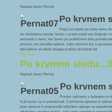
Napisal Janez Pernat.
Po krvnem sl
Pogoj za uspeh pa nista samo dob
ne obvladamo teorije, bomo v praksi ostali vse življenje
seznaniti z vsem, kar bomo pri praktičnem delu potrebova
primeru, bo obrodilo sadove. Zato začnimo kar s spoznavanj
sled jelena od sleda divjega prašiča ali košute itd.
Beri dalje
Po krvnem sledu...
Napisal Janez Pernat.
Po krvnem s
Preden začnemo s šolanjem in de
ki jih bomo za to potrebovali. S primerno opremo in ustrez
prav oprema in pripomočki odločilno vplivajo na uspešnost
nikakršna »modna revija«, zato vrsto opreme in pripomočke 