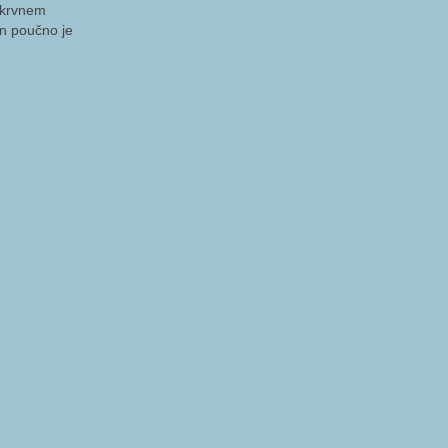
o krvnem
in poučno je