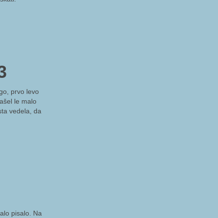
3
go, prvo levo
našel le malo
sta vedela, da
alo pisalo. Na