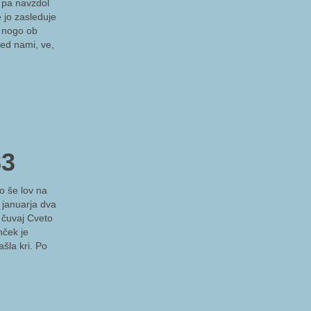
t pa navzdol
 jo zasleduje
o nogo ob
red nami, ve,
83
o še lov na
 januarja dva
i čuvaj Cveto
nček je
ašla kri. Po