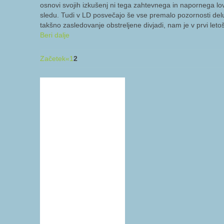
osnovi svojih izkušenj ni tega zahtevnega in napornega l
sledu. Tudi v LD posvečajo še vse premalo pozornosti delu 
takšno zasledovanje obstreljene divjadi, nam je v prvi leto
Beri dalje
Začetek
«
1
2
Kinologi
Razmišljanja
Tekme, tečaji,
razstave
Delo in vzgoja
psa
Zdravje in
nega
Obvestila in
pravilniki
Zgodovina
Psarne in
legla