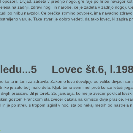
 opozoril. Divjad, zadeta v prednjo nogo, gre raje po hribu navzgor ko
elesa na zadnji, zdravi nogi, in narobe, če je zadeta v zadnjo nogo). Če
da tudi po hribu navzdol. Če prečka strmino povprek, ima navadno zdrav
treljeno varuje. Take stvari je dobro vedeti, da tako lovec, ki zapira p
5
ledu...5 Lovec št.6, l.19
 še tu in tam za zdravilo. Zakon o lovu dovoljuje od velike divjadi sam
nike je zato bolj malo dela. Kljub temu sem imel proti koncu letošnjega
ivjih prašičev. Bil je torek, 25. januarja, ko me je zvečer poklical lovsk
lovskim gostom Frančkom sta zvečer čakala na krmišču divje prašiče. Fra
 in je po strelu s tropom izginil v noč, sta po nekaj metrih od nastrela n
4