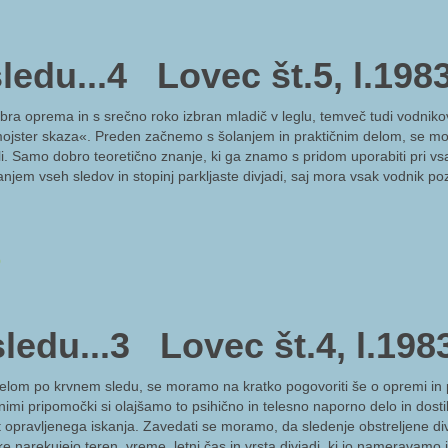
edu...4 Lovec št.5, l.198
ra oprema in s srečno roko izbran mladič v leglu, temveč tudi vodnik
 »mojster skaza«. Preden začnemo s šolanjem in praktičnim delom, se 
li. Samo dobro teoretično znanje, ki ga znamo s pridom uporabiti pri v
em vseh sledov in stopinj parkljaste divjadi, saj mora vsak vodnik pozna
3
ledu...3 Lovec št.4, l.198
lom po krvnem sledu, se moramo na kratko pogovoriti še o opremi in 
nimi pripomočki si olajšamo to psihično in telesno naporno delo in dosti
 opravljenega iskanja. Zavedati se moramo, da sledenje obstreljene div
narekujejo teren, vreme, letni čas in vrsta divjadi, ki jo nameravamo i