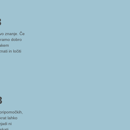
3
ovo znanje. Če
moramo dobro
sakem
ti in ločiti
3
pripomočkih,
krat lahko
jadi ni
skati.