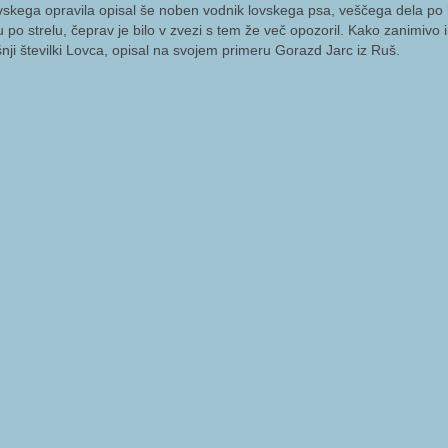
ovskega opravila opisal še noben vodnik lovskega psa, veščega dela p
po strelu, čeprav je bilo v zvezi s tem že več opozoril. Kako zanimivo 
šnji številki Lovca, opisal na svojem primeru Gorazd Jarc iz Ruš.