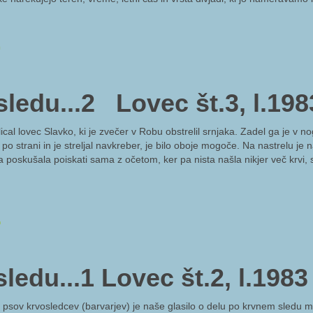
2
ledu...2 Lovec št.3, l.198
al lovec Slavko, ki je zvečer v Robu obstrelil srnjaka. Zadel ga je v no
 po strani in je streljal navkreber, je bilo oboje mogoče. Na nastrelu je 
a poskušala poiskati sama z očetom, ker pa nista našla nikjer več krvi, 
1
ledu...1 Lovec št.2, l.1983
psov krvosledcev (barvarjev) je naše glasilo o delu po krvnem sledu m