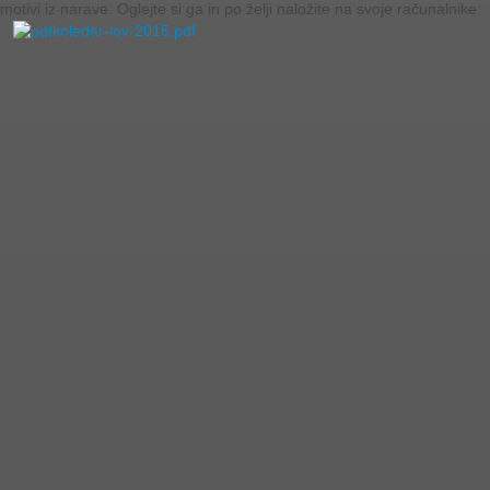
motivi iz narave. Oglejte si ga in po želji naložite na svoje računalnike:
koledar-lov-2015.pdf