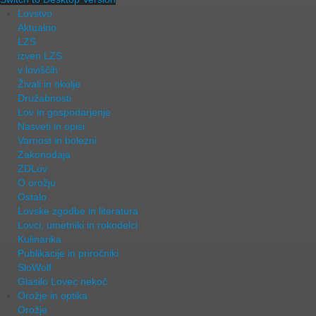
Lovstvo
Aktualno
LZS
izven LZS
v loviščih
Živali in okolje
Družabnosti
Lov in gospodarjenje
Nasveti in opisi
Varnost in bolezni
Zakonodaja
ZDLov
O orožju
Ostalo
Lovske zgodbe in literatura
Lovci, umetniki in rokodelci
Kulinarika
Publikacije in priročniki
SloWolf
Glasilo Lovec nekoč
Orožje in optika
Orožje