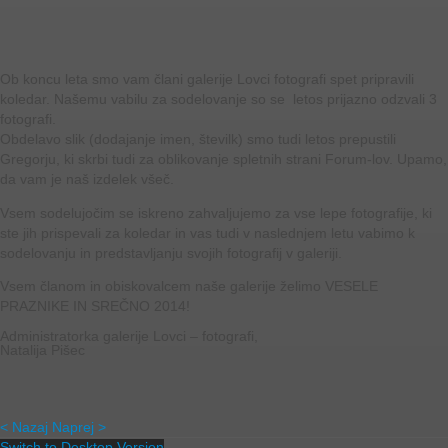
Ob koncu leta smo vam člani galerije Lovci fotografi spet pripravili
koledar. Našemu vabilu za sodelovanje so se letos prijazno odzvali 3
fotografi.
Obdelavo slik (dodajanje imen, številk) smo tudi letos prepustili
Gregorju, ki skrbi tudi za oblikovanje spletnih strani Forum-lov. Upamo,
da vam je naš izdelek všeč.
Vsem sodelujočim se iskreno zahvaljujemo za vse lepe fotografije, ki
ste jih prispevali za koledar in vas tudi v naslednjem letu vabimo k
sodelovanju in predstavljanju svojih fotografij v galeriji.
Vsem članom in obiskovalcem naše galerije želimo VESELE
PRAZNIKE IN SREČNO 2014!
Administratorka galerije Lovci – fotografi,
Natalija Pišec
< Nazaj
Naprej >
Switch to Desktop Version