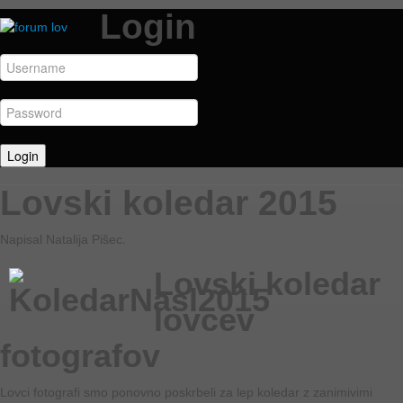
Login
Lovski koledar 2015
Napisal Natalija Pišec.
Lovski koledar
lovcev
fotografov
Lovci fotografi smo ponovno poskrbeli za lep koledar z zanimivimi