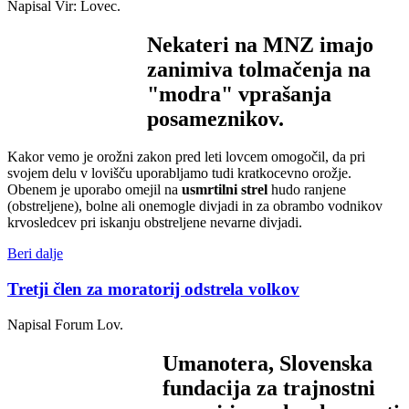
Napisal Vir: Lovec.
Nekateri na MNZ imajo
zanimiva tolmačenja na
"modra" vprašanja
posameznikov.
Kakor vemo je orožni zakon pred leti lovcem omogočil, da pri
svojem delu v lovišču uporabljamo tudi kratkocevno orožje.
Obenem je uporabo omejil na
usmrtilni strel
hudo ranjene
(obstreljene), bolne ali onemogle divjadi in za obrambo vodnikov
krvosledcev pri iskanju obstreljene nevarne divjadi.
Beri dalje
Tretji člen za moratorij odstrela volkov
Napisal Forum Lov.
Umanotera, Slovenska
fundacija za trajnostni