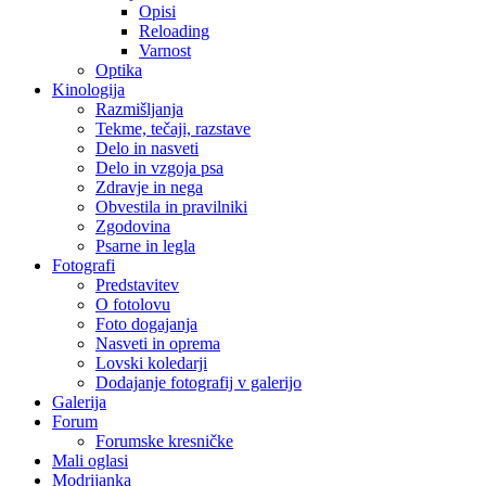
Opisi
Reloading
Varnost
Optika
Kinologija
Razmišljanja
Tekme, tečaji, razstave
Delo in nasveti
Delo in vzgoja psa
Zdravje in nega
Obvestila in pravilniki
Zgodovina
Psarne in legla
Fotografi
Predstavitev
O fotolovu
Foto dogajanja
Nasveti in oprema
Lovski koledarji
Dodajanje fotografij v galerijo
Galerija
Forum
Forumske kresničke
Mali oglasi
Modrijanka