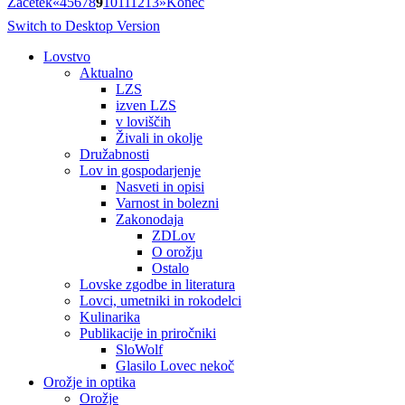
Začetek
«
4
5
6
7
8
9
10
11
12
13
»
Konec
Switch to Desktop Version
Lovstvo
Aktualno
LZS
izven LZS
v loviščih
Živali in okolje
Družabnosti
Lov in gospodarjenje
Nasveti in opisi
Varnost in bolezni
Zakonodaja
ZDLov
O orožju
Ostalo
Lovske zgodbe in literatura
Lovci, umetniki in rokodelci
Kulinarika
Publikacije in priročniki
SloWolf
Glasilo Lovec nekoč
Orožje in optika
Orožje