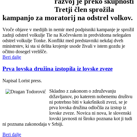
razvoj je preko skupnosti
Tretji člen sprožila
kampanjo za moratorij na odstrel volkov.
Vroče objave v medijih in nemir med podpisniki kampanje je sprožil
zadnji odstrel volkulje Tie na Kočevskem in predvidoma nelegalen
odstrel volkulje Tonke. Konflikt med predstavniki nekdaj dveh
ministrstev, ki sta si delita krojenje usode živali v istem gozdu je
očitno dosegel vrelišče.
Beri dalje
Prva lovska družina izstopila iz lovske zveze
Napisal Lorist press.
Skladno z zakonom o združevanju
državljanov, po katerem nobenemu društvu
ni potrebno biti v kakršnikoli zvezi, se je
prva lovska družina odločila za izstop iz
lovske zveze. Novica ni nova, le slovenski
lovski javnosti ni široko poznana kot ji tudi
ni poznana zakonodaja v Srbiji.
Beri dalje