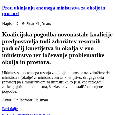
Proti ukinjanju enotnega ministrstva za okolje in
prostor!
Napisal Dr. Božidar Flajšman.
Koalicijska pogodba novonastale koalicije
predpostavlja tudi združitev resornih
področij kmetijstva in okolja v eno
ministrstvo ter ločevanje problematike
okolja in prostora.
Ukinitev samostojnega resorja za okolje in prostor oz. združitev dela
ministrstva (okolje) z ministrstvom za kmetijstvo, drugega dela
(prostor) pa z ministrstvom za infrastrukturo je iz več razlogov
zaskrbljujoča in nedopustna, še zlasti z vidika stališč omenjene
pogodbe.
Avtor: Dr. Božidar Flajšman
Beri dalje