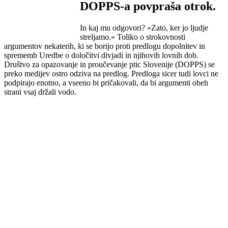
DOPPS-a povpraša otrok.
In kaj mu odgovori? »Zato, ker jo ljudje
streljamo.« Toliko o strokovnosti
argumentov nekaterih, ki se borijo proti predlogu dopolnitev in
sprememb Uredbe o določitvi divjadi in njihovih lovnih dob.
Društvo za opazovanje in proučevanje ptic Slovenije (DOPPS) se
preko medijev ostro odziva na predlog. Predloga sicer tudi lovci ne
podpirajo enotno, a vseeno bi pričakovali, da bi argumenti obeh
strani vsaj držali vodo.