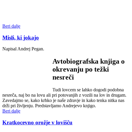
Beri dalje
Misli, ki jokajo
Napisal Andrej Pegan.
Avtobiografska knjiga o
okrevanju po težki
nesreči
Tudi lovcem se lahko dogodi podobna
nesreča, naj bo na lovu ali pri potovanjih z vozili na lov in drugam.
Zavedajmo se, kako krhko je naše zdravje in kako tenka nitka nas
drži pri življenju. Predstavljamo Andrejevo knjigo.
Beri dalje
Kratkocevno orožje v lovišču