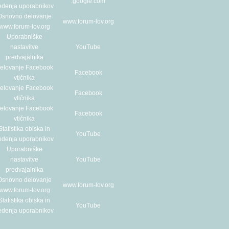
.google.com
edenja uporabnikov
Osnovno delovanje
www.forum-lov.org
www.forum-lov.org
Uporabniške
nastavitve
YouTube
predvajalnika
elovanje Facebook
Facebook
vtičnika
elovanje Facebook
Facebook
vtičnika
elovanje Facebook
Facebook
vtičnika
Statistika obiska in
YouTube
edenja uporabnikov
Uporabniške
nastavitve
YouTube
predvajalnika
Osnovno delovanje
www.forum-lov.org
www.forum-lov.org
Statistika obiska in
YouTube
edenja uporabnikov