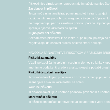
Piškotki niso virusi, se ne reproducirajo in načeloma niso škod
Zasebnost in piškotki
Je pa moč z njimi analizirati pomet na spletni strani, izvajati
razvidne intimne podrobnosti njegovega življenja. V praksi t
ne prepoveduje, pač pa zaostruje pravila uporabe. Ključno je, d
spremlja njihove aktivnosti na spletu.
Nujno potrebni piškotki
Seznam vseh piškotkov, ki se lahko, ni pa nujno, pojavijo na sp
zagotavljajo, da osnovni procesi spletne strani delujejo.
NAVODILA ZA NASTAVITVE PIŠKOTKOV V RAZLIČNIH BRS
Piškotki za analitiko
V želji po izboljšanju spletnih vsebin in storitev so lahko v
anonimne podatke, ki gredo v analizo skupaj s podatki drugih 
Piškotki družabnih medijev
Ti piškotki dovoljujejo povezavo z družabnimi mediji, prijavo
seznanjate s svojimi aktivnostmi na spletu.
Youtube piškotki
Ti piškotki dovoljujejo uporabo podatkov povezanih z upora
Marketinški piškotki
Ti piškotki omogočajo ugotavljanje ali je uporabnik videl ogla