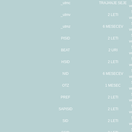
_utmc
TRAJANJE SEJE
v
_utmv
2 LETI
v
_utmz
6 MESECEV
v
PISID
2 LETI
v
BEAT
2 URI
v
HSID
2 LETI
v
NID
6 MESECEV
v
OTZ
1 MESEC
v
PREF
2 LETI
v
SAPISID
2 LETI
v
SID
2 LETI
v