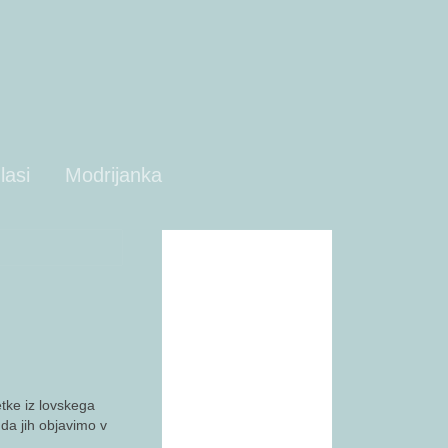
lasi
Modrijanka
Fotografi
Predstavitev
O fotolovu
Foto dogajanja
etke iz lovskega
da jih objavimo v
Nasveti in oprema