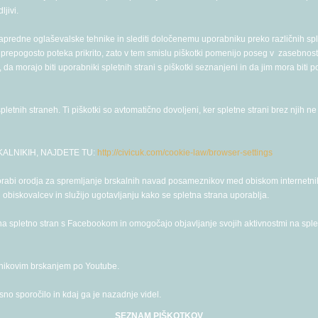
ljivi.
 napredne oglaševalske tehnike in slediti določenemu uporabniku preko različnih spletn
o prepogosto poteka prikrito, zato v tem smislu piškotki pomenijo poseg v zasebno
a morajo biti uporabniki spletnih strani s piškotki seznanjeni in da jim mora biti pon
letnih straneh. Ti piškotki so avtomatično dovoljeni, ker spletne strani brez njih ne
KALNIKIH, NAJDETE TU:
http://civicuk.com/cookie-law/browser-settings
 uporabi orodja za spremljanje brskalnih navad posameznikov med obiskom internetnih 
obiskovalcev in služijo ugotavljanju kako se spletna strana uporablja.
 na spletno stran s Facebookom in omogočajo objavljanje svojih aktivnostmi na splet
bnikovim brskanjem po Youtube.
sno sporočilo in kdaj ga je nazadnje videl.
SEZNAM PIŠKOTKOV