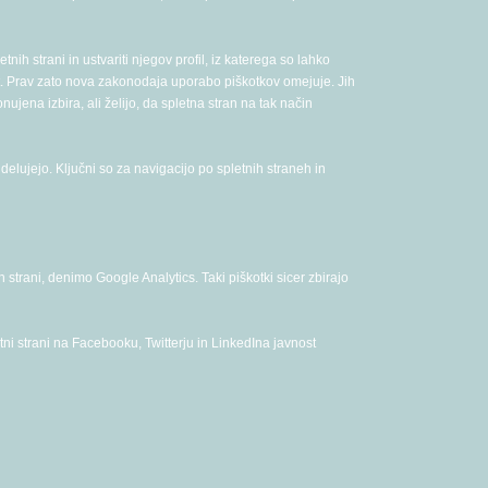
ih strani in ustvariti njegov profil, iz katerega so lahko
st. Prav zato nova zakonodaja uporabo piškotkov omejuje. Jih
ujena izbira, ali želijo, da spletna stran na tak način
 delujejo. Ključni so za navigacijo po spletnih straneh in
strani, denimo Google Analytics. Taki piškotki sicer zbirajo
ni strani na Facebooku, Twitterju in LinkedIna javnost