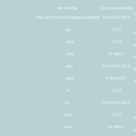
Ime Piškotka
Čas poteka piškotka
f786c1b7912c3c557d44d65c02458f86
TRAJANJE SEJE
_ga
2 LETI
v
__utma
2 LETI
v
__utmb
30 MINUT
v
__utmc
TRAJANJE SEJE
v
__utmz
6 MESECEV
v
id
2 LETI
_drt_
TRAJANJE SEJE
_utma
2 LETI
v
_utmb
30 MINUT
v