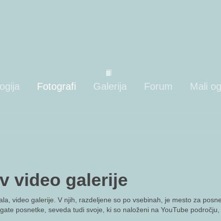
ogija
Fotografi
Galerija
Forum
Mali og
v video galerije
la, video galerije. V njih, razdeljene so po vsebinah, je mesto za posn
gate posnetke, seveda tudi svoje, ki so naloženi na YouTube področju, 