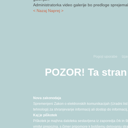
Administratorka video galerije bo predloge sprejema
< Nazaj
Naprej >
Pogoji uporabe
Izja
POZOR! Ta stran 
Nova zakonodaja
Spremenjeni Zakon o elektronskih komunikacijah (Uradni list š
tehnologij za shranjevanje informacij ali dostop do informaci
Kaj je piškotek
Piškotek je majhna datoteka sestavljena iz zaporedja črk in št
vrnitvi prepozna, s čimer pripomore k boljšemu delovanju stran