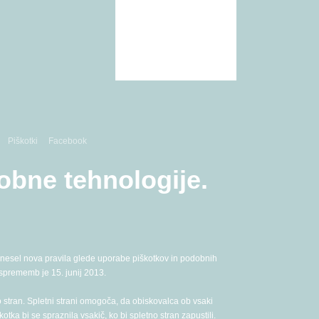
Lovski koledarji
Dodajanje
fotografij v galerijo
Piškotki
Facebook
obne tehnologije.
prinesel nova pravila glede uporabe piškotkov in podobnih
 sprememb je 15. junij 2013.
o stran. Spletni strani omogoča, da obiskovalca ob vsaki
ka bi se spraznila vsakič, ko bi spletno stran zapustili.