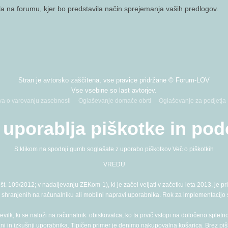
la na forumu, kjer bo predstavila način sprejemanja vaših predlogov.
Stran je avtorsko zaščitena, vse pravice pridržane © Forum-LOV
Vse vsebine so last avtorjev.
va o varovanju zasebnosti
Oglaševanje domače obrti
Oglaševanje za podjetja
uporablja piškotke in pod
S klikom na spodnji gumb soglašate z uporabo piškotkov
Več o piškotkih
VREDU
t. 109/2012; v nadaljevanju ZEKom-1), ki je začel veljati v začetku leta 2013, je 
j, shranjenih na računalniku ali mobilni napravi uporabnika. Rok za implementacijo
evilk, ki se naloži na računalnik obiskovalca, ko ta prvič vstopi na določeno spletn
i in izkušnji uporabnika. Tipičen primer je denimo nakupovalna košarica. Brez piškot