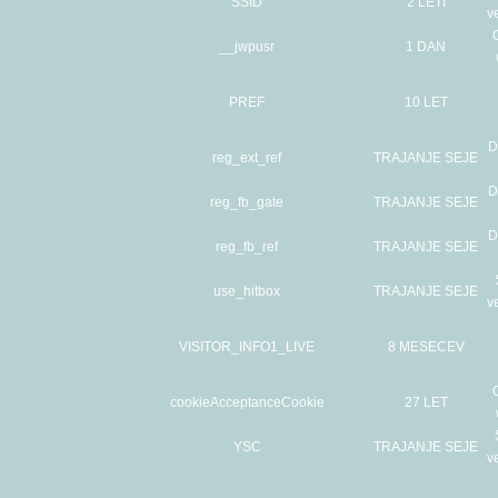
SSID
2 LETI
v
__jwpusr
1 DAN
PREF
10 LET
D
reg_ext_ref
TRAJANJE SEJE
D
reg_fb_gate
TRAJANJE SEJE
D
reg_fb_ref
TRAJANJE SEJE
use_hitbox
TRAJANJE SEJE
v
VISITOR_INFO1_LIVE
8 MESECEV
cookieAcceptanceCookie
27 LET
YSC
TRAJANJE SEJE
v