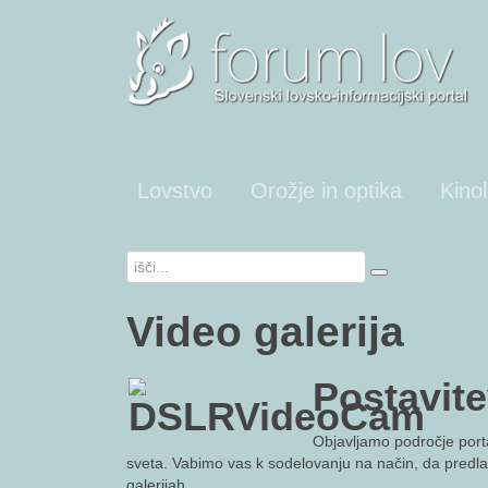
Lovstvo
Orožje in optika
Kinol
Video galerija
Postavite
Objavljamo področje porta
sveta. Vabimo vas k sodelovanju na način, da predla
galerijah.