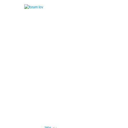
Lovstvo
Aktualno
LZS
izven LZS
v loviščih
Živali in okolje
Družabnosti
Lov in
gospodarjenje
Nasveti in opisi
Varnost in bolezni
Zakonodaja