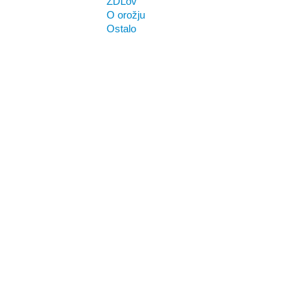
ZDLov
O orožju
Ostalo
Lovske zgodbe in
literatura
Lovci, umetniki in
rokodelci
Kulinarika
Publikacije in
priročniki
SloWolf
Glasilo Lovec
nekoč
Orožje in optika
Orožje
Opisi
Reloading