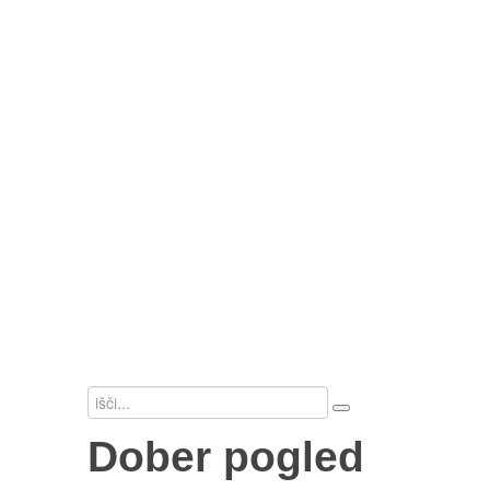
naravovarstvo
Življenska okolja
Živali
Ptice
Sesalci
Glodavci in zajci
Parkljarji
Zveri
Lov
Dober pogled